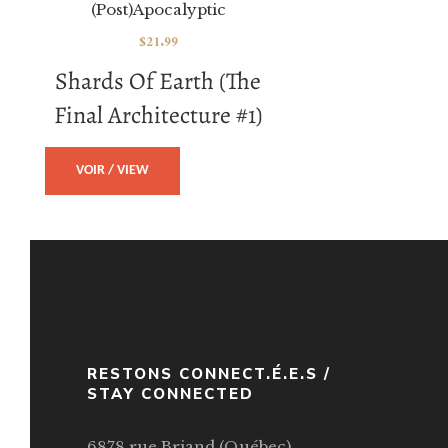
(Post)Apocalyptic
$
21.99
Shards Of Earth (The
Final Architecture #1)
VOIR / VIEW
RESTONS CONNECT.É.E.S /
STAY CONNECTED
6878 rue Briand (Québec),