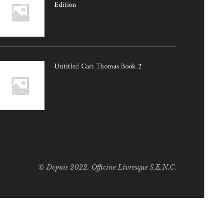
Edition
Untitled Cari Thomas Book 2
© Depuis 2022. Officine Livresque S.E.N.C.