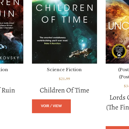
tion
Science Fiction
(Pos
(Pos
$
21.99
$
3
 Ruin
Children Of Time
Lords 
(The Fin
VOIR / VIEW