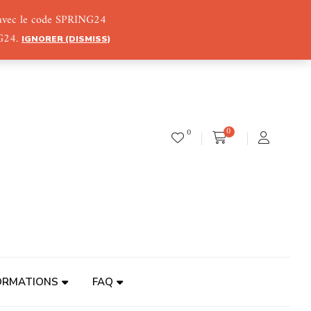
) avec le code SPRING24
NG24.
IGNORER (DISMISS)
0
0
ORMATIONS
FAQ