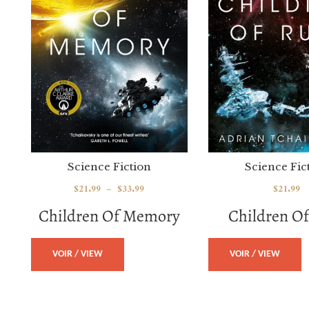
Science Fiction
Science Fic
$
21.99
–
$
33.99
$
21.99
Children Of Memory
Children Of
VOIR / VIEW
VOIR / VIEW