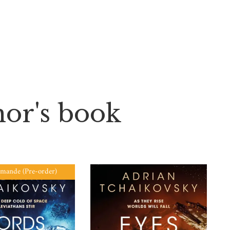
thor's book
mande (Pre-order)