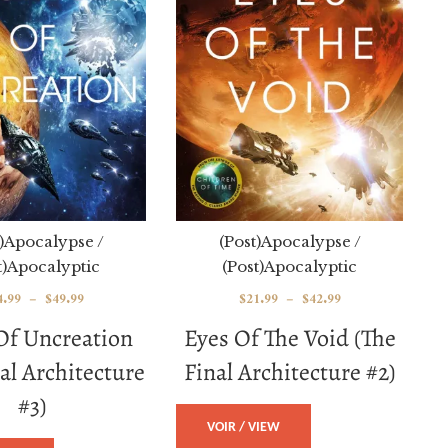
t)Apocalypse /
(Post)Apocalypse /
t)Apocalyptic
(Post)Apocalyptic
4.99
–
$
49.99
$
21.99
–
$
42.99
Of Uncreation
Eyes Of The Void (The
al Architecture
Final Architecture #2)
#3)
VOIR / VIEW