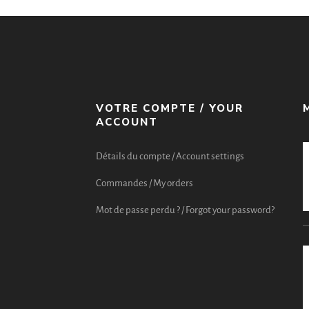
VOTRE COMPTE / YOUR
ACCOUNT
Détails du compte / Account settings
Commandes / My orders
Mot de passe perdu ? / Forgot your password?