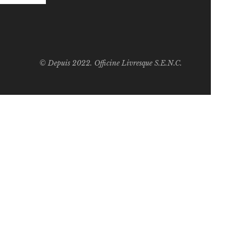
© Depuis 2022. Officine Livresque S.E.N.C.