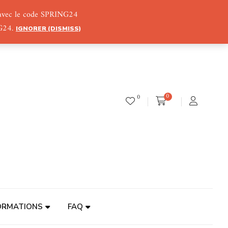
) avec le code SPRING24
NG24.
IGNORER (DISMISS)
0
0
ORMATIONS
FAQ