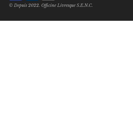
© Depuis 2022. Officine Livresque S.E.N.C.