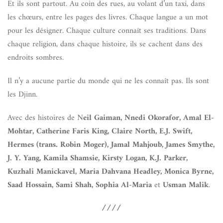
Et ils sont partout. Au coin des rues, au volant d’un taxi, dans
les chœurs, entre les pages des livres. Chaque langue a un mot
pour les désigner. Chaque culture connaît ses traditions. Dans
chaque religion, dans chaque histoire, ils se cachent dans des
endroits sombres.
Il n’y a aucune partie du monde qui ne les connaît pas. Ils sont
les Djinn.
Avec des histoires de N
eil Gaiman, Nnedi Okorafor, Amal El-
Mohtar, Catherine Faris King, Claire North, E.J. Swift,
Hermes (trans. Robin Moger), Jamal Mahjoub, James Smythe,
J. Y. Yang, Kamila Shamsie, Kirsty Logan, K.J. Parker,
Kuzhali Manickavel, Maria Dahvana Headley, Monica Byrne,
Saad Hossain, Sami Shah, Sophia Al-Maria
et
Usman Malik
.
////