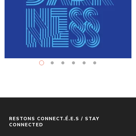
Fantasy
$
10.99
–
$
34.00
The Left Hand Of Darkness
Par / By
Ursula K. Le Guin
VOIR / VIEW
RESTONS CONNECT.É.E.S / STAY
CONNECTED