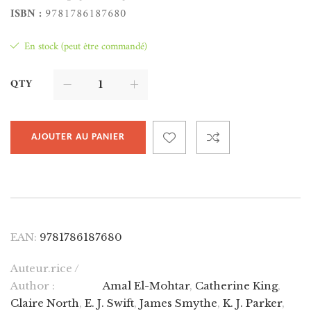
ISBN :
9781786187680
En stock (peut être commandé)
QTY
AJOUTER AU PANIER
EAN:
9781786187680
Auteur.rice /
Author :
Amal El-Mohtar
,
Catherine King
,
Claire North
,
E. J. Swift
,
James Smythe
,
K. J. Parker
,