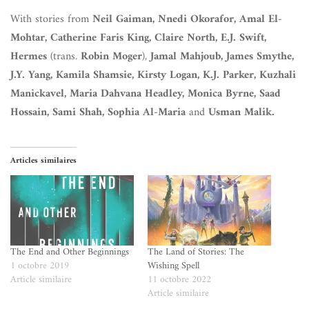
With stories from
Neil Gaiman, Nnedi Okorafor, Amal El-
Mohtar, Catherine Faris King, Claire North, E.J. Swift,
Hermes
(trans.
Robin Moger
),
Jamal Mahjoub, James Smythe,
J.Y. Yang, Kamila Shamsie, Kirsty Logan, K.J. Parker, Kuzhali
Manickavel, Maria Dahvana Headley, Monica Byrne, Saad
Hossain, Sami Shah, Sophia Al-Maria
and
Usman Malik.
Articles similaires
The End and Other Beginnings
The Land of Stories: The
1 octobre 2019
Wishing Spell
Article similaire
11 octobre 2022
Article similaire