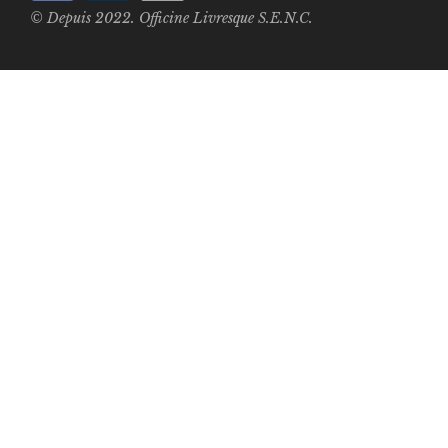
© Depuis 2022. Officine Livresque S.E.N.C.