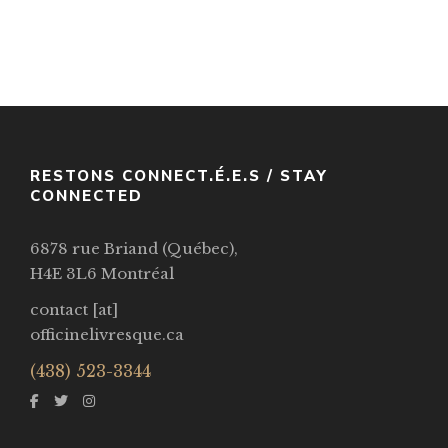
Hotel Magnifique
Par / By
Emily J. Taylor
VOIR / VIEW
RESTONS CONNECT.É.E.S / STAY
CONNECTED
6878 rue Briand (Québec),
H4E 3L6 Montréal
contact [at]
officinelivresque.ca
(438) 523-3344