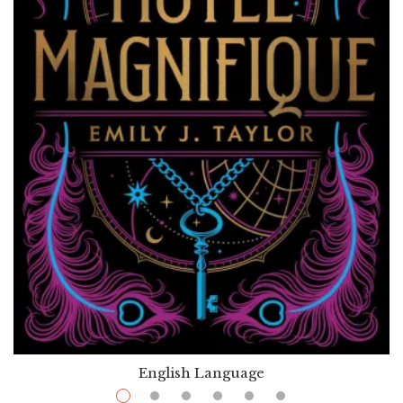
English Language
$
11.99
–
$
34.00