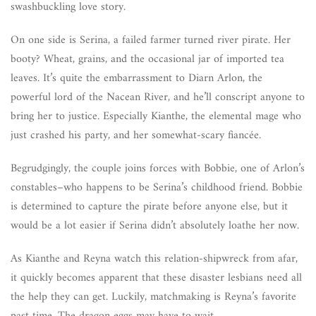
swashbuckling love story.
On one side is Serina, a failed farmer turned river pirate. Her
booty? Wheat, grains, and the occasional jar of imported tea
leaves. It’s quite the embarrassment to Diarn Arlon, the
powerful lord of the Nacean River, and he’ll conscript anyone to
bring her to justice. Especially Kianthe, the elemental mage who
just crashed his party, and her somewhat-scary fiancée.
Begrudgingly, the couple joins forces with Bobbie, one of Arlon’s
constables–who happens to be Serina’s childhood friend. Bobbie
is determined to capture the pirate before anyone else, but it
would be a lot easier if Serina didn’t absolutely loathe her now.
As Kianthe and Reyna watch this relation-shipwreck from afar,
it quickly becomes apparent that these disaster lesbians need all
the help they can get. Luckily, matchmaking is Reyna’s favorite
past time. The dragon eggs may have to wait.