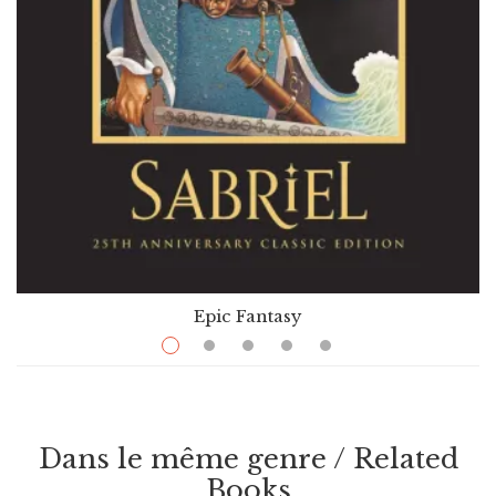
Epic Fantasy
$
24.99
Sabriel
Par / By
Garth Nix
Dans le même genre / Related
VOIR / VIEW
Books