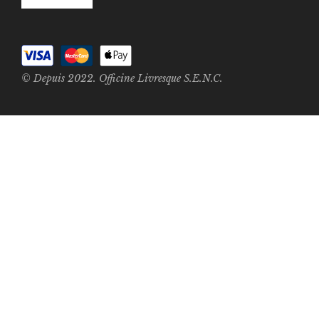
© Depuis 2022. Officine Livresque S.E.N.C.