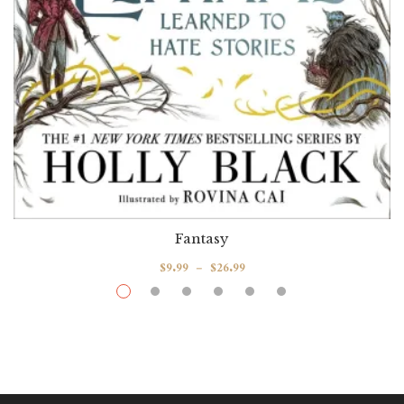
Fantasy
$
9.99
–
$
26.99
How The King Of Elfhame Learned To
Hate Stories
Par / By
,
Holly Black
Rovina Cai (illustratrice-Illustrator)