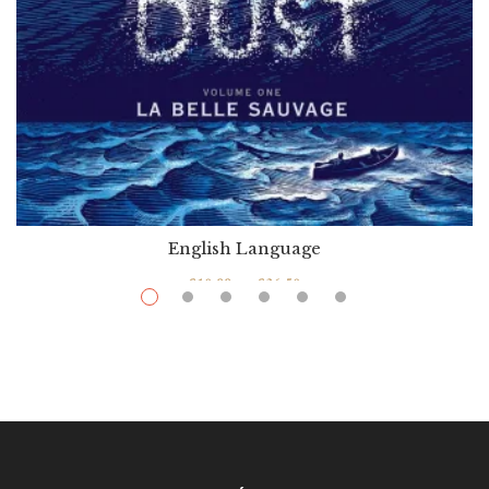
English Language
$
10.99
–
$
36.50
The Book Of Dust: La Belle Sauvage
Par / By
Philip Pullman
VOIR / VIEW