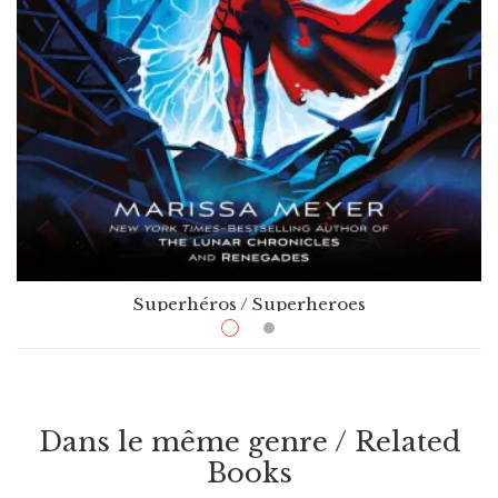
Superhéros / Superheroes
$
26.99
Supernova
Par / By
Marissa Meyer
Dans le même genre / Related
Books
VOIR / VIEW