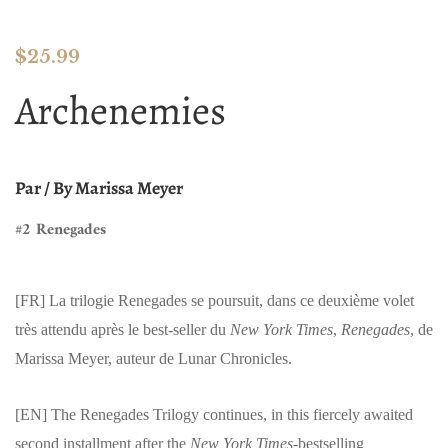
$
25.99
Archenemies
Par / By
Marissa Meyer
#2 Renegades
[FR]
La trilogie Renegades se poursuit, dans ce deuxième volet
très attendu après le best-seller du
New York Times
,
Renegades
, de
Marissa Meyer, auteur de Lunar Chronicles.
[EN]
The Renegades Trilogy continues, in this fiercely awaited
second installment after the
New York Times-
bestselling