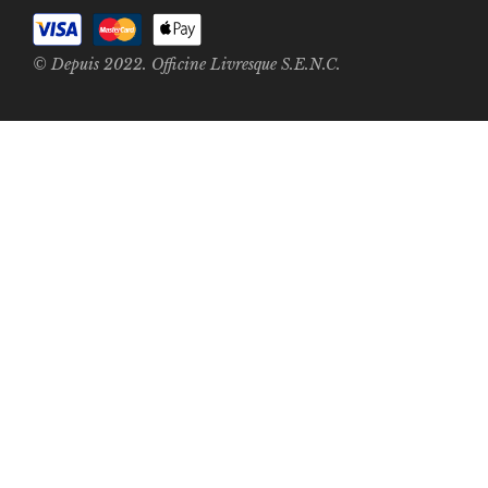
© Depuis 2022. Officine Livresque S.E.N.C.