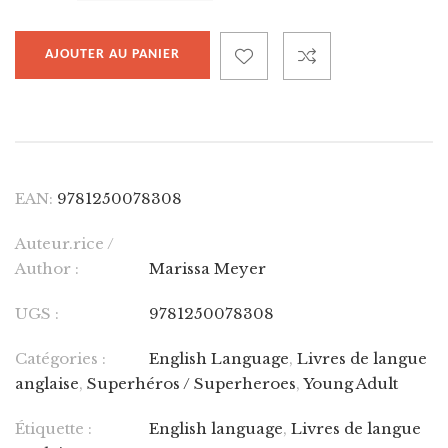
AJOUTER AU PANIER
EAN:
9781250078308
Auteur.rice /
Author :
Marissa Meyer
UGS :
9781250078308
Catégories :
English Language
,
Livres de langue
anglaise
,
Superhéros / Superheroes
,
Young Adult
Étiquette :
English language
,
Livres de langue