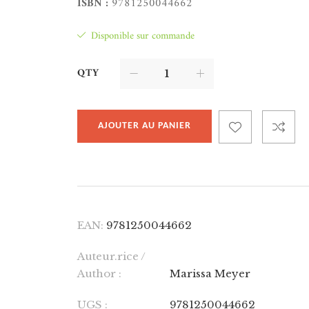
ISBN :
9781250044662
Disponible sur commande
QTY
AJOUTER AU PANIER
EAN:
9781250044662
Auteur.rice /
Author :
Marissa Meyer
UGS :
9781250044662