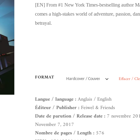
[EN]
From #1 New York Times-bestselling author Ma
comes a high-stakes world of adventure, passion, dan
betrayal.
FORMAT
Effacer / Cl
Langue / language :
Anglais / English
Éditeur / Publisher :
Feiwel & Friends
Date de parution / Release date :
7 novembre 20
November 7, 2017
Nombre de pages / Length :
576