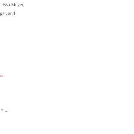
rissa Meyer,
ger, and
ear
17 –