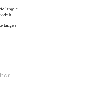
 de langue
 Adult
de langue
thor