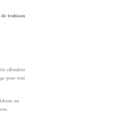
 de trahison
été effondrée
age pour tout
Adrian, un
eux.