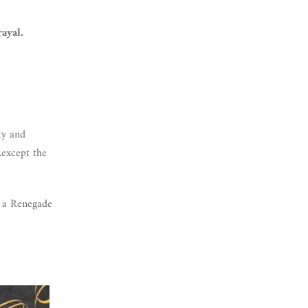
ayal.
ty and
…except the
, a Renegade