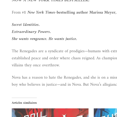
NOW A NEW YORK TIMES BESTSELLER!
From
#1
New York Times
-bestselling author
Marissa Meyer,
Secret Identities.
Extraordinary Powers.
She wants vengeance. He wants justice.
The Renegades are a syndicate of prodigies—humans with extr
established peace and order where chaos reigned. As champion
villains they once overthrew.
Nova has a reason to hate the Renegades, and she is on a miss
boy who believes in justice—and in Nova. But Nova’s allegianc
Articles similaires