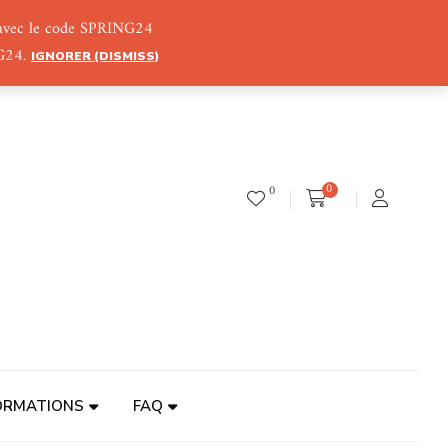
) avec le code SPRING24
NG24.
IGNORER (DISMISS)
0
0
ORMATIONS
FAQ