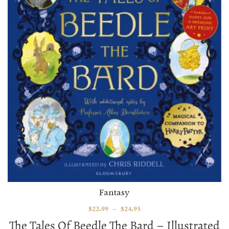
Fantasy
$
22.99
–
$
24.95
The Tales Of Beedle The Bard – Illustrated