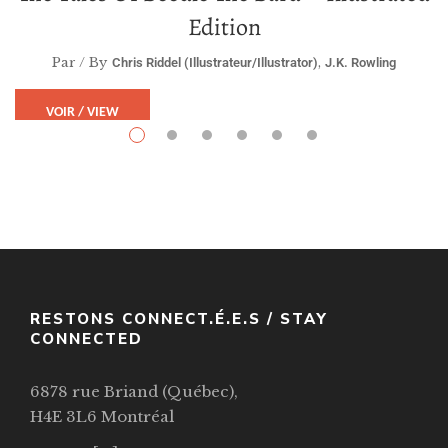
Edition
Par / By
,
Chris Riddel (illustrateur/illustrator)
J.K. Rowling
VOIR / VIEW
RESTONS CONNECT.É.E.S / STAY
CONNECTED
6878 rue Briand (Québec),
H4E 3L6 Montréal