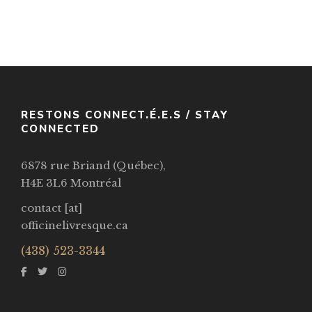
VOIR / VIEW
RESTONS CONNECT.É.E.S / STAY
CONNECTED
6878 rue Briand (Québec),
H4E 3L6 Montréal
contact [at]
officinelivresque.ca
(438) 523-3344