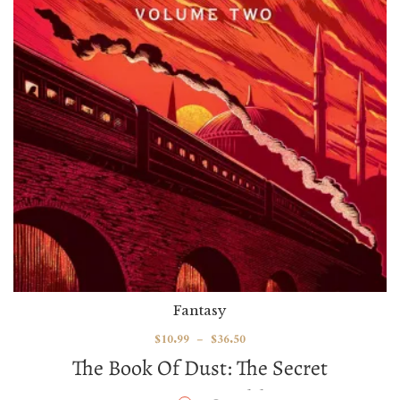
Fantasy
$
10.99
–
$
36.50
The Book Of Dust: The Secret
Commonwealth