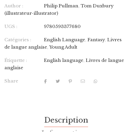
Author :
Philip Pullman
,
Tom Duxbury
(illustrateur-illustrator)
UGS :
9780593377680
Catégories :
English Language
,
Fantasy
,
Livres
de langue anglaise
,
Young Adult
Étiquette :
English language
,
Livres de langue
anglaise
Share
Description