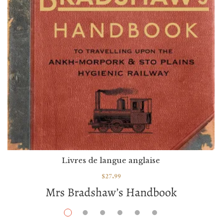
Livres de langue anglaise
$
27.99
Mrs Bradshaw’s Handbook
Par / By
Terry Pratchett