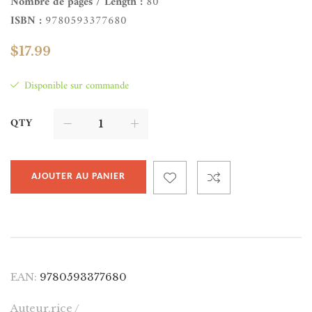
Nombre de pages / Length :
80
ISBN :
9780593377680
$
17.99
Disponible sur commande
QTY
AJOUTER AU PANIER
EAN:
9780593377680
Auteur.rice /