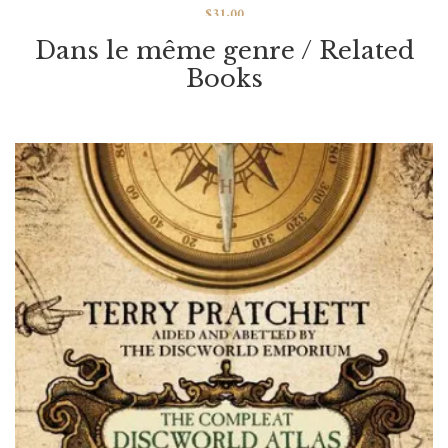
$
31.00
Hooky Volume 2
Dans le même genre / Related
Books
Par / By
Míriam Bonastre Tur
VOIR / VIEW