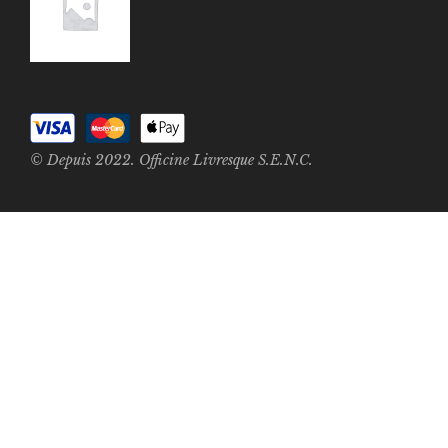
© Depuis 2022. Officine Livresque S.E.N.C.