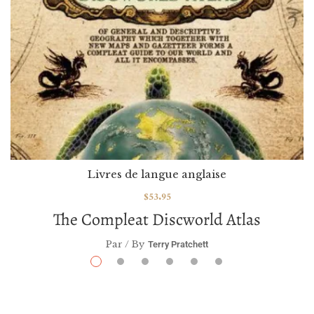
Livres de langue anglaise
$
53.95
The Compleat Discworld Atlas
Par / By
Terry Pratchett
VOIR / VIEW