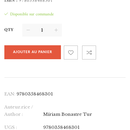
ISBN :
9780358468301
Disponible sur commande
QTY
AJOUTER AU PANIER
EAN:
9780358468301
Auteur.rice /
Author :
Míriam Bonastre Tur
UGS :
9780358468301