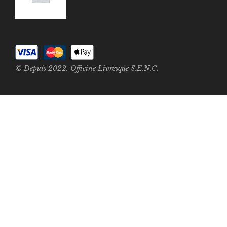
© Depuis 2022. Officine Livresque S.E.N.C.