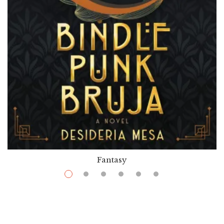
Fantasy
$
11.99
–
$
40.99
Bindle Punk Bruja
Par / By
Desideria Mesa