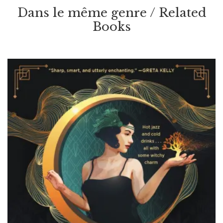
Into The Windwracked Wilds
Dans le même genre / Related
Par / By
A. Deborah Baker
Books
VOIR / VIEW