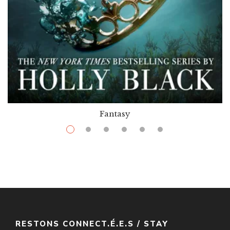
Fantasy
$
12.99
–
$
25.99
The Wicked King
Par / By
Holly Black
VOIR / VIEW
RESTONS CONNECT.É.E.S / STAY