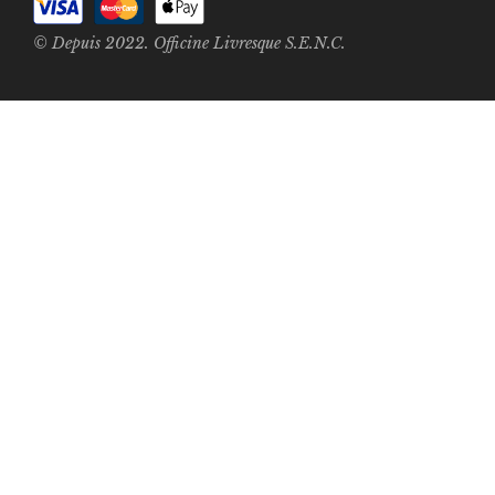
© Depuis 2022. Officine Livresque S.E.N.C.