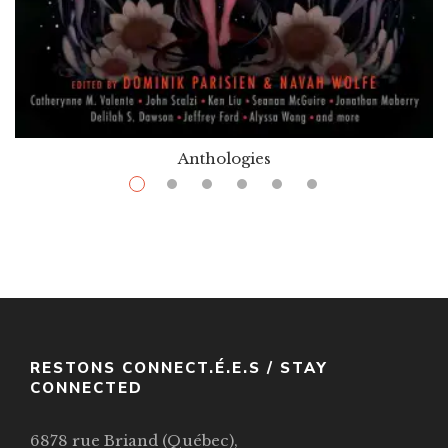
Anthologies
$
7.99
–
$
36.99
Robots Vs. Fairies
Par / By
,
Dominik Parisien (dir.)
Naval Wolfe (dir.)
VOIR / VIEW
RESTONS CONNECT.É.E.S / STAY
CONNECTED
6878 rue Briand (Québec),