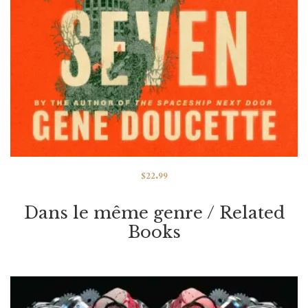
$
22.99
The Apocalypse Seven<span> –
Dans le même genre / Related
</span>Trade Paperback / Couverture
Books
Souple
VOIR / VIEW