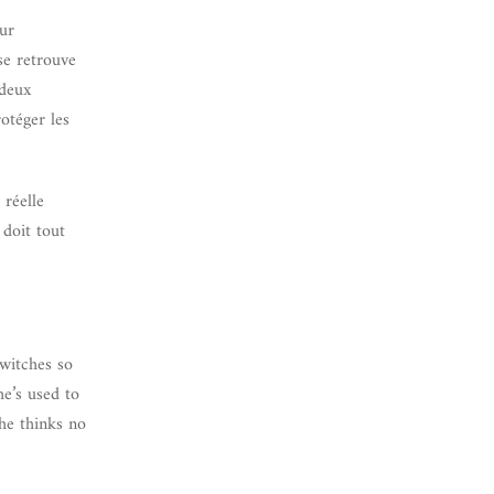
our
se retrouve
 deux
otéger les
 réelle
 doit tout
witches so
e’s used to
he thinks no