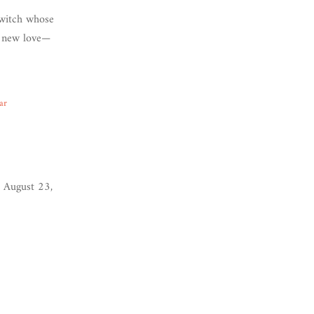
 witch whose
a new love—
ar
 August 23,