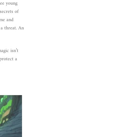
ree young
secrets of
ome and
 a threat. An
agic isn’t
protect a