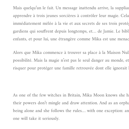
Mais quelqu’un le fait. Un message inattendu arrive, la suppli
apprendre à trois jeunes sorcières à contrôler leur magie. Cel
immédiatement mêlée à la vie et aux secrets de ses trois protég
gardiens qui souffrent depuis longtemps, et… de Jamie. Le bib
enfants, et pour lui, une étrangère comme Mika est une menace
Alors que Mika commence à trouver sa place à la Maison Nulle
possibilité. Mais la magie n’est pas le seul danger au monde, et
risquer pour protéger une famille retrouvée dont elle ignorait 
As one of the few witches in Britain, Mika Moon knows she h
their powers don’t mingle and draw attention. And as an orpha
being alone and she follows the rules… with one exception: an
one will take it seriously.