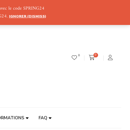
) avec le code SPRING24
NG24.
IGNORER (DISMISS)
0
0
ORMATIONS
FAQ