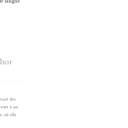
de langue
thor
écart des
rents à un
e, où elle