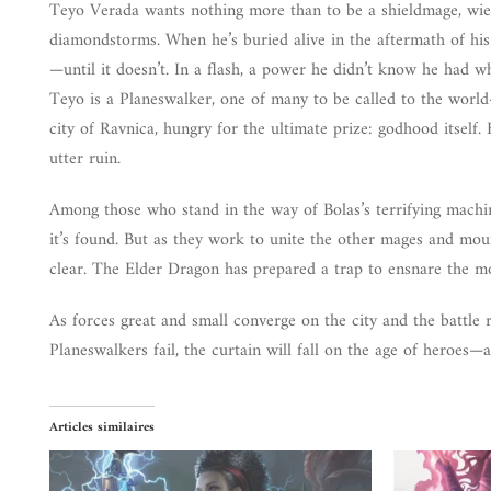
Teyo Verada wants nothing more than to be a shieldmage, wield
diamondstorms. When he’s buried alive in the aftermath of his f
—until it doesn’t. In a flash, a power he didn’t know he had 
Teyo is a Planeswalker, one of many to be called to the world-
city of Ravnica, hungry for the ultimate prize: godhood itself
utter ruin.
Among those who stand in the way of Bolas’s terrifying machi
it’s found. But as they work to unite the other mages and mount
clear. The Elder Dragon has prepared a trap to ensnare the mo
As forces great and small converge on the city and the battle r
Planeswalkers fail, the curtain will fall on the age of heroes—a
Articles similaires