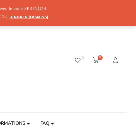
) avec le code SPRING24
NG24.
IGNORER (DISMISS)
0
0
ORMATIONS
FAQ