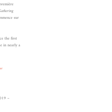
remière
Gathering
commence sur
the first
se in nearly a
ar
019 –