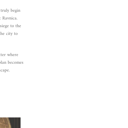
 truly begin
: Ravnica.
siege to the
he city to
tter where
 plan becomes
scape.