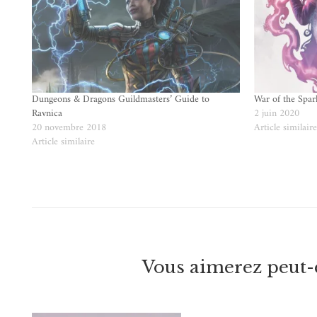
Dungeons & Dragons Guildmasters’ Guide to
War of the Spar
Ravnica
2 juin 2020
20 novembre 2018
Article similair
Article similaire
Vous aimerez peut-ê