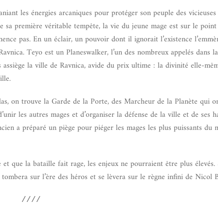
niant les énergies arcaniques pour protéger son peuple des vicieuses
e sa première véritable tempête, la vie du jeune mage est sur le point
nce pas. En un éclair, un pouvoir dont il ignorait l’existence l’emmè
 Ravnica. Teyo est un Planeswalker, l’un des nombreux appelés dans la
 assiège la ville de Ravnica, avide du prix ultime : la divinité elle-mê
lle.
as, on trouve la Garde de la Porte, des Marcheur de la Planète qui o
d’unir les autres mages et d’organiser la défense de la ville et de ses ha
ncien a préparé un piège pour piéger les mages les plus puissants du mu
 et que la bataille fait rage, les enjeux ne pourraient être plus élevés.
 tombera sur l’ère des héros et se lèvera sur le règne infini de Nicol B
////