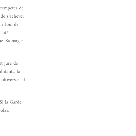
 tempêtes de
 de s’achever
ne loin de
 cité
me. Sa magie
nt juré de
bitants, la
ltivers et il
 Si la Garde
olas.