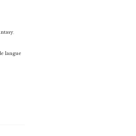
antasy
,
de langue