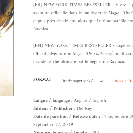
NEW YORK TIMES BESTSELLER • Vivez la p
[FR]
aventure officielle dans le multivers de
Magic : The 
depuis près de dix ans, alors que l’ultime bataille 
Ravnica.
NEW YORK TIMES BESTSELLER • Experience 
[EN]
official adventure in
Magic: The Gathering
’s multiver
decade as the ultimate battle begins on Ravnica.
FORMAT
Effacer / Cle
Langue / language :
Anglais / English
Éditeur / Publisher :
Del Rey
Date de parution / Release date :
17 septembre 2
September 17, 2019
Nombre de pages / Length :
384