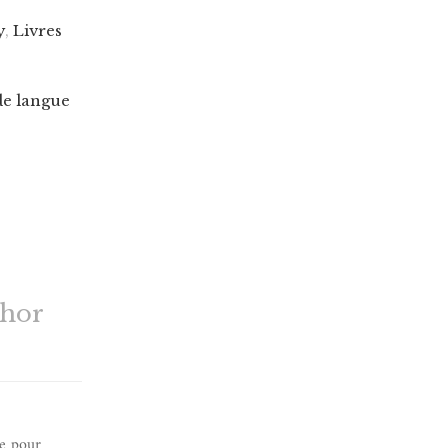
y
,
Livres
de langue
thor
ée pour