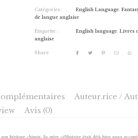
Catégories :
English Language
,
Fantas
de langue anglaise
Étiquette :
English language
,
Livres 
anglaise
Share
complémentaires
Auteur.rice / Au
view
Avis (0)
son héritage chinois. Sa mère célibataire était déjà bien assez occup