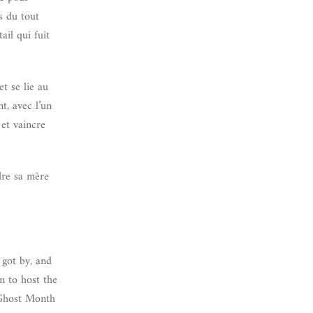
s du tout
ail qui fuit
t se lie au
t, avec l’un
 et vaincre
dre sa mère
 got by, and
n to host the
g Ghost Month