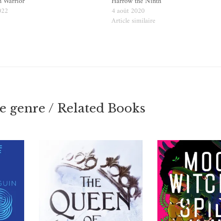
n Warrior
Harrow the Ninth
022
4 août 2020
e
Article similaire
 genre / Related Books