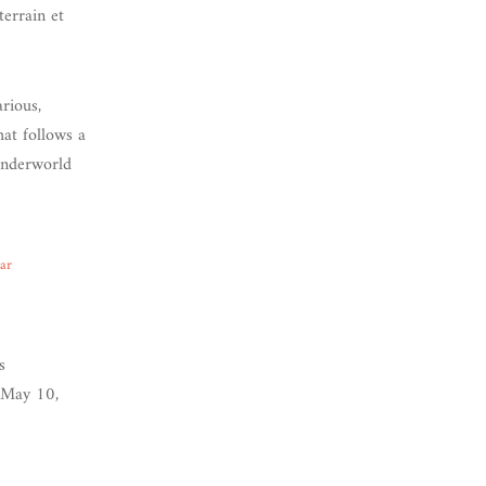
terrain et
rious,
at follows a
underworld
ear
s
May 10,