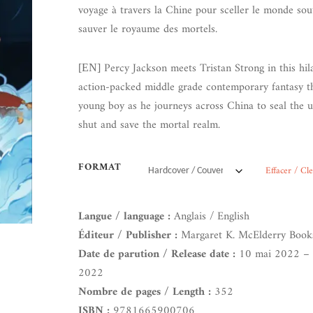
voyage à travers la Chine pour sceller le monde sou
sauver le royaume des mortels.
Percy Jackson meets Tristan Strong in this hila
[EN]
action-packed middle grade contemporary fantasy th
young boy as he journeys across China to seal the 
shut and save the mortal realm.
FORMAT
Effacer / Cl
Langue / language :
Anglais / English
Éditeur / Publisher :
Margaret K. McElderry Book
Date de parution / Release date :
10 mai 2022 – 
2022
Nombre de pages / Length :
352
ISBN :
9781665900706