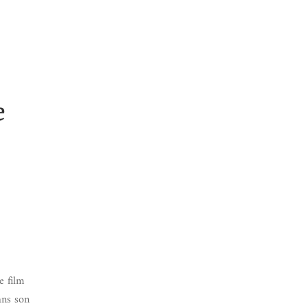
e
e film
ans son