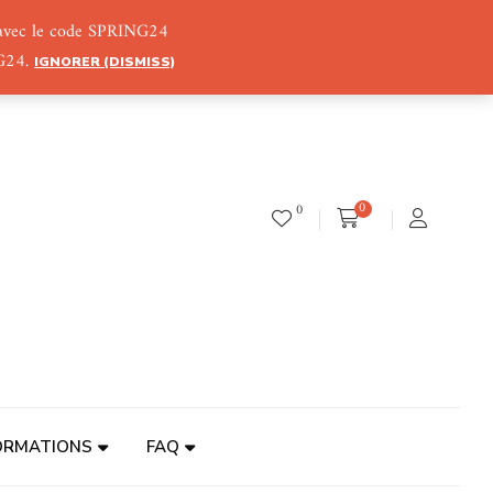
) avec le code SPRING24
NG24.
IGNORER (DISMISS)
0
0
ORMATIONS
FAQ