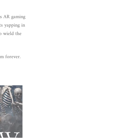
’s AR gaming
ts yapping in
o wield the
om forever.