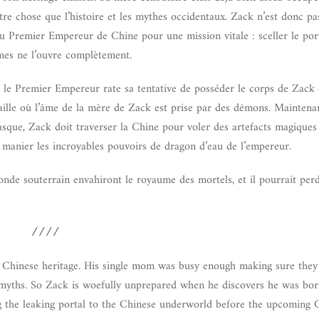
utre chose que l’histoire et les mythes occidentaux. Zack n’est donc pa
 du Premier Empereur de Chine pour une mission vitale : sceller le port
mes ne l’ouvre complètement.
e Premier Empereur rate sa tentative de posséder le corps de Zack e
aille où l’âme de la mère de Zack est prise par des démons. Maintenan
casque, Zack doit traverser la Chine pour voler des artefacts magiques
 manier les incroyables pouvoirs de dragon d’eau de l’empereur.
onde souterrain envahiront le royaume des mortels, et il pourrait per
////
 Chinese heritage. His single mom was busy enough making sure they
 myths. So Zack is woefully unprepared when he discovers he was bor
ling the leaking portal to the Chinese underworld before the upcomin