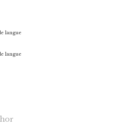
de langue
de langue
thor