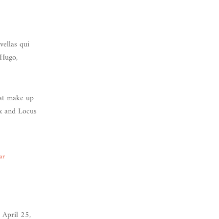
vellas qui
 Hugo,
that make up
ex and Locus
ar
 April 25,