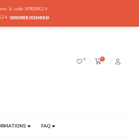
) avec le code SPRING24
NG24.
IGNORER (DISMISS)
0
0
ORMATIONS
FAQ