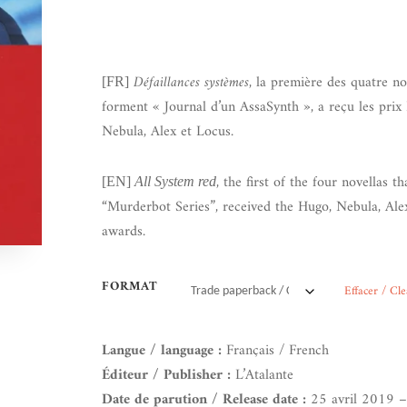
Défaillances systèmes
, la première des quatre no
[FR]
forment « Journal d’un AssaSynth », a reçu les prix
Nebula, Alex et Locus.
, the first of the four novellas 
[EN]
All System red
“Murderbot Series”, received the Hugo, Nebula, Al
awards.
FORMAT
Effacer / Cle
Langue / language :
Français / French
Éditeur / Publisher :
L’Atalante
Date de parution / Release date :
25 avril 2019 –