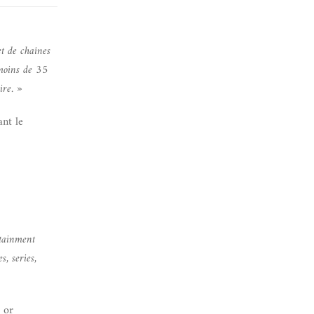
et de chaînes
 moins de 35
ire. »
ant le
rtainment
s, series,
 or