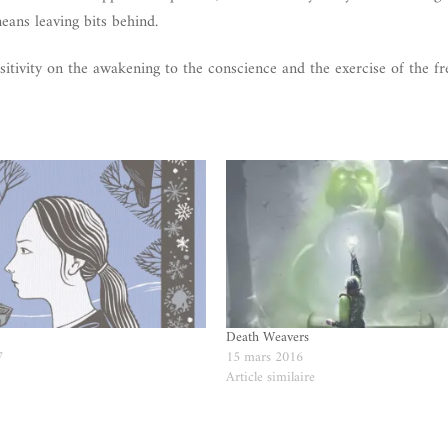
means leaving bits behind.
sitivity on the awakening to the conscience and the exercise of the fre
Death Weavers
7
15 mars 2016
e
Article similaire