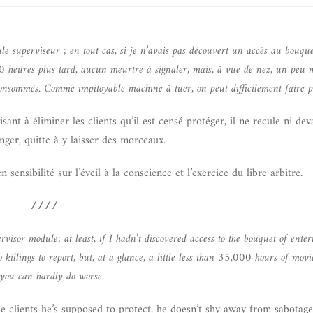
le superviseur ; en tout cas, si je n’avais pas découvert un accès au bouqu
000 heures plus tard, aucun meurtre à signaler, mais, à vue de nez, un peu
consommés. Comme impitoyable machine à tuer, on peut difficilement faire p
nt à éliminer les clients qu’il est censé protéger, il ne recule ni dev
nger, quitte à y laisser des morceaux.
sensibilité sur l’éveil à la conscience et l’exercice du libre arbitre.
////
sor module; at least, if I hadn’t discovered access to the bouquet of ente
illings to report, but, at a glance, a little less than 35,000 hours of movie
 you can hardly do worse.
e clients he’s supposed to protect, he doesn’t shy away from sabotage