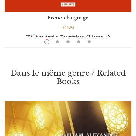
French language
$
26.95
Télémétrie Fugitive (livre 6)
Par / By
Martha Wells
VOIR / VIEW
Dans le même genre / Related
Books