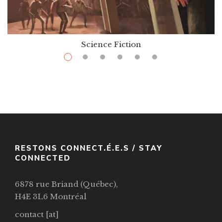
Science Fiction
$
8.99
–
$
26.99
Goblin Secrets
Par / By
William Alexander
VOIR / VIEW
RESTONS CONNECT.É.E.S / STAY
CONNECTED
6878 rue Briand (Québec),
H4E 3L6 Montréal
contact [at]