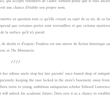
e, qui accepte volontiers de l’aider. Edward pense que le vase ancien 
voit une chance d’établir son propre nom.
tre en question tout ce qu’elle croyait au sujet de sa vie, de sa fa
mprend que certaines portes sont verrouillées et que certains mystère
e la surface qu’il n’y paraît.
 de destin et d’espoir, Pandora est une œuvre de fiction historique au
ent,
et
The Miniaturist
.
////
h her odious uncle atop her late parents’ once-famed shop of antiquiti
spiciously, keeping the vase locked in the store’s basement, away from
r, Dora turns to young, ambitious antiquarian scholar Edward Lawrenc
at will unlock his academic future; Dora sees it as a chance to establ