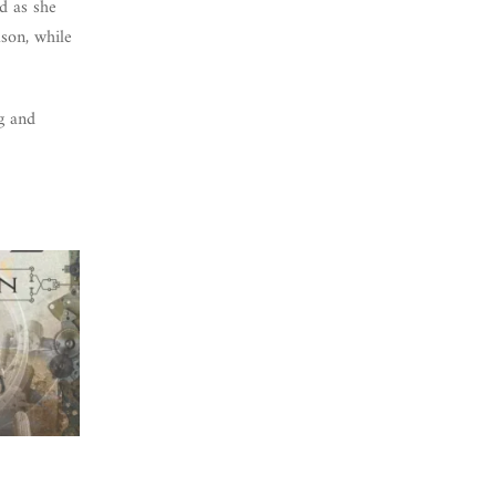
d as she
son, while
g and