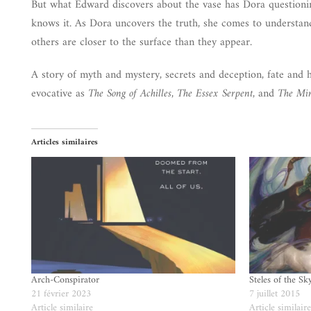
But what Edward discovers about the vase has Dora questioning
knows it. As Dora uncovers the truth, she comes to understan
others are closer to the surface than they appear.
A story of myth and mystery, secrets and deception, fate and h
evocative as
The Song of Achilles, The Essex Serpent,
and
The Min
Articles similaires
Arch-Conspirator
Steles of the Sk
21 février 2023
7 juillet 2015
Article similaire
Article similair