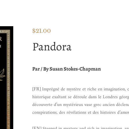
$
21.00
Pandora
Par / By Susan Stokes-Chapman
Imprégné de mystère et riche en imagination,
[FR]
historique exaltant se déroule dans le Londres géorg
découverte d’un mystérieux vase grec ancien déclen
conspirations, des révélations et des histoires d’amo
Steeped in mystery and rich in imagination, an
[EN]