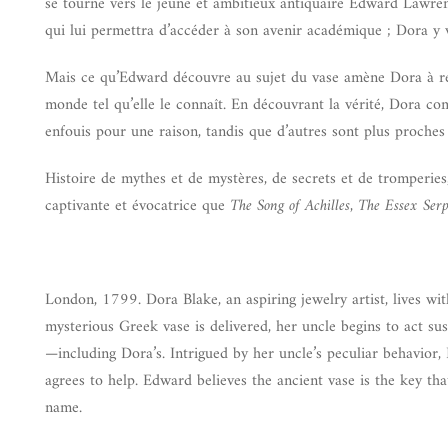
se tourne vers le jeune et ambitieux antiquaire Edward Lawrenc
qui lui permettra d’accéder à son avenir académique ; Dora y 
Mais ce qu’Edward découvre au sujet du vase amène Dora à remet
monde tel qu’elle le connaît. En découvrant la vérité, Dora co
enfouis pour une raison, tandis que d’autres sont plus proches d
Histoire de mythes et de mystères, de secrets et de tromperies,
captivante et évocatrice que
The Song of Achilles, The Essex Serp
London, 1799. Dora Blake, an aspiring jewelry artist, lives wit
mysterious Greek vase is delivered, her uncle begins to act su
—including Dora’s. Intrigued by her uncle’s peculiar behavio
agrees to help. Edward believes the ancient vase is the key th
name.