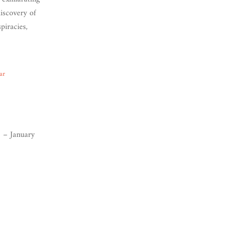
iscovery of
piracies,
ar
 – January