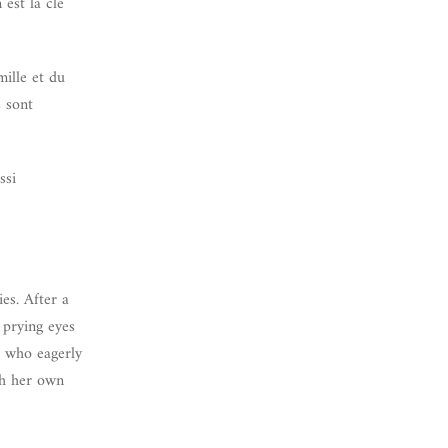
est la clé
mille et du
s sont
ssi
es. After a
 prying eyes
e who eagerly
ish her own