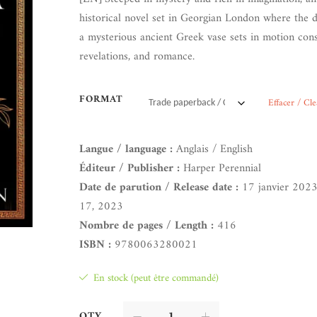
historical novel set in Georgian London where the d
a mysterious ancient Greek vase sets in motion cons
revelations, and romance.
FORMAT
Effacer / Cle
Langue / language :
Anglais / English
Éditeur / Publisher :
Harper Perennial
Date de parution / Release date :
17 janvier 2023
17, 2023
Nombre de pages / Length :
416
ISBN :
9780063280021
En stock (peut être commandé)
QTY