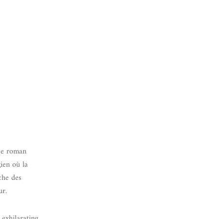
 ce roman
ien où la
che des
ur.
 exhilarating