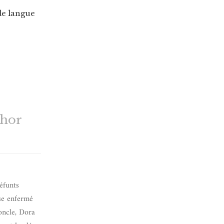
de langue
thor
éfunts
ase enfermé
oncle, Dora