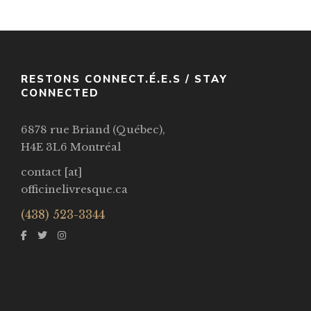
Par / By
Nnedi Okorafor
VOIR / VIEW
RESTONS CONNECT.É.E.S / STAY
CONNECTED
6878 rue Briand (Québec),
H4E 3L6 Montréal
contact [at]
officinelivresque.ca
(438) 523-3344