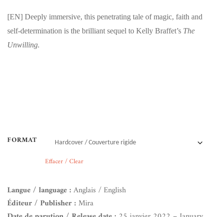
[EN]
Deeply immersive, this penetrating tale of magic, faith and
self-determination is the brilliant sequel to Kelly Braffet’s
The
Unwilling.
FORMAT
Effacer / Clear
Langue / language :
Anglais / English
Éditeur / Publisher :
Mira
Date de parution / Release date :
25 janvier 2022 – January