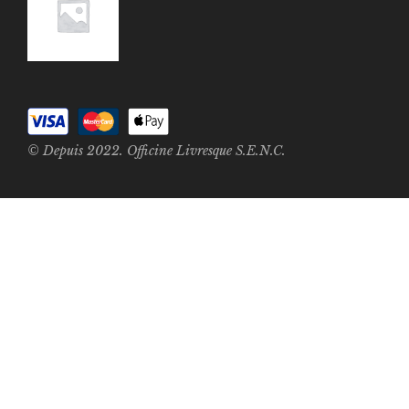
© Depuis 2022. Officine Livresque S.E.N.C.