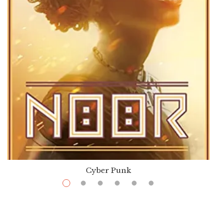
Cyber Punk
$
13.99
–
$
36.00
Noor