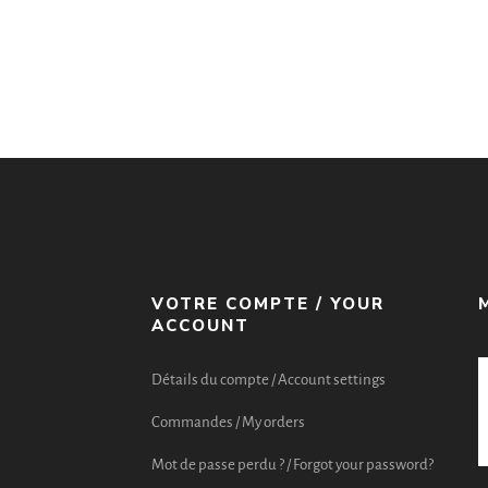
VOTRE COMPTE / YOUR
ACCOUNT
Détails du compte / Account settings
Commandes / My orders
Mot de passe perdu ? / Forgot your password?