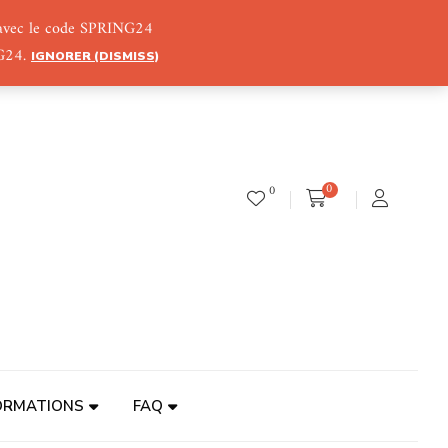
) avec le code SPRING24
NG24.
IGNORER (DISMISS)
0
0
ORMATIONS
FAQ