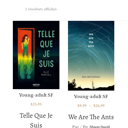
2 résultats affichés
Young-adult SF
Young-adult SF
$
25.95
$
9.99
–
$
26.99
Telle Que Je
We Are The Ants
Suis
Par / By
Shaun David