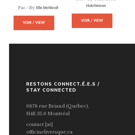
Hutchinson
Par / By
Elle McNicoll
VOIR / VIEW
VOIR / VIEW
RESTONS CONNECT.É.E.S /
STAY CONNECTED
6878 rue Briand (Québec),
H4E 3L6 Montréal
contact [at]
officinelivresque.ca