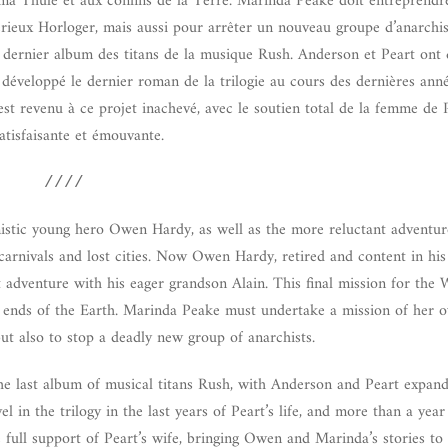
tima Thule et aux confins de la Terre. Marinda Peake doit entreprendr
érieux Horloger, mais aussi pour arrêter un nouveau groupe d’anarchis
du dernier album des titans de la musique Rush. Anderson et Peart ont
 développé le dernier roman de la trilogie au cours des dernières anné
est revenu à ce projet inachevé, avec le soutien total de la femme de 
tisfaisante et émouvante.
////
mistic young hero Owen Hardy, as well as the more reluctant adventu
carnivals and lost cities. Now Owen Hardy, retired and content in his 
ast adventure with his eager grandson Alain. This final mission for th
e ends of the Earth. Marinda Peake must undertake a mission of her o
ut also to stop a deadly new group of anarchists.
he last album of musical titans Rush, with Anderson and Peart expand
l in the trilogy in the last years of Peart’s life, and more than a year 
 full support of Peart’s wife, bringing Owen and Marinda’s stories to 