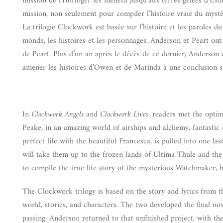
mission de l’Horloger les mènera jusqu’aux terres gelées d’Ul
mission, non seulement pour compiler l’histoire vraie du myst
La trilogie Clockwork est basée sur l’histoire et les paroles 
monde, les histoires et les personnages. Anderson et Peart ont
de Peart. Plus d’un an après le décès de ce dernier, Anderson 
amener les histoires d’Owen et de Marinda à une conclusion sa
In
Clockwork Angels
and
Clockwork Lives
, readers met the opti
Peake, in an amazing world of airships and alchemy, fantastic 
perfect life with the beautiful Francesca, is pulled into one l
will take them up to the frozen lands of Ultima Thule and th
to compile the true life story of the mysterious Watchmaker, b
The Clockwork trilogy is based on the story and lyrics from t
world, stories, and characters. The two developed the final nove
passing, Anderson returned to that unfinished project, with the