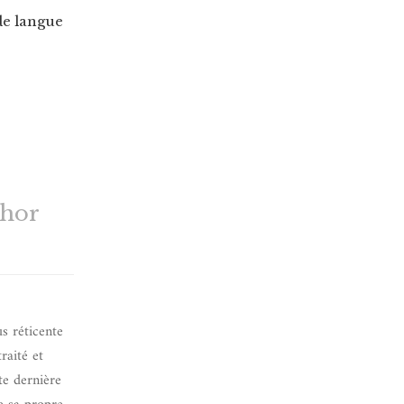
de langue
thor
us réticente
raité et
tte dernière