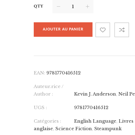
QTY
AJOUTER AU PANIER
EAN:
9781770416512
Auteur.rice /
Author :
Kevin J. Anderson
,
Neil Pe
UGS :
9781770416512
Catégories :
English Language
,
Livres
anglaise
,
Science Fiction
,
Steampunk