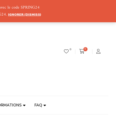
) avec le code SPRING24
NG24.
IGNORER (DISMISS)
0
0
ORMATIONS
FAQ