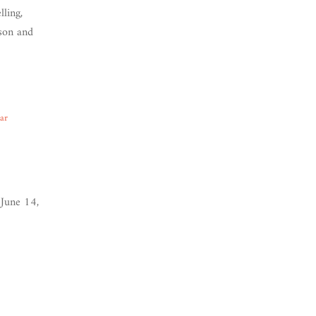
lling,
son and
ear
June 14,