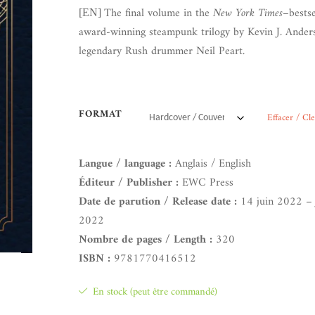
The final volume in the
New York Times
–bestse
[EN]
award-winning steampunk trilogy by Kevin J. Ander
legendary Rush drummer Neil Peart.
FORMAT
Effacer / Cl
Langue / language :
Anglais / English
Éditeur / Publisher :
EWC Press
Date de parution / Release date :
14 juin 2022 – 
2022
Nombre de pages / Length :
320
ISBN :
9781770416512
En stock (peut être commandé)