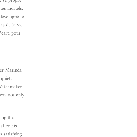
e sa propre
tes mortels.
 développé le
es de la vie
Peart, pour
rer Marinda
quiet,
e Watchmaker
wn, not only
ing the
after his
a satisfying