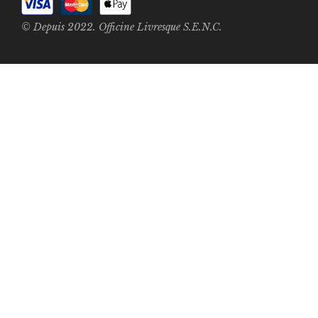
© Depuis 2022. Officine Livresque S.E.N.C.