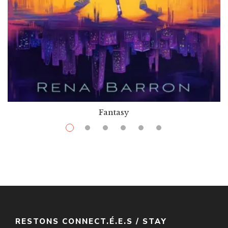
Fantasy
$
9.99
–
$
28.74
Maya And The Rising Dark
Par / By
Rena Barron
VOIR / VIEW
RESTONS CONNECT.É.E.S / STAY