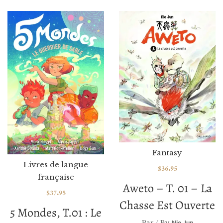
Fantasy
Livres de langue
$
36.95
française
Aweto – T. 01 – La
$
37.95
Chasse Est Ouverte
5 Mondes, T.01 : Le
Par / By
Nie Jun