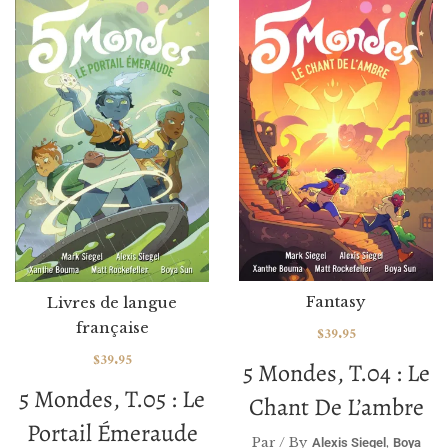
Fantasy
Livres de langue
française
$
39.95
$
39.95
5 Mondes, T.04 : Le
5 Mondes, T.05 : Le
Chant De L’ambre
Portail Émeraude
Par / By
,
Alexis Siegel
Boya