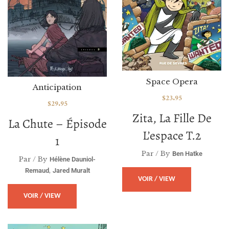
Space Opera
Anticipation
$
23.95
$
29.95
Zita, La Fille De
La Chute – Épisode
L’espace T.2
1
Par / By
Ben Hatke
Par / By
Hélène Dauniol-
,
Remaud
Jared Muralt
VOIR / VIEW
VOIR / VIEW