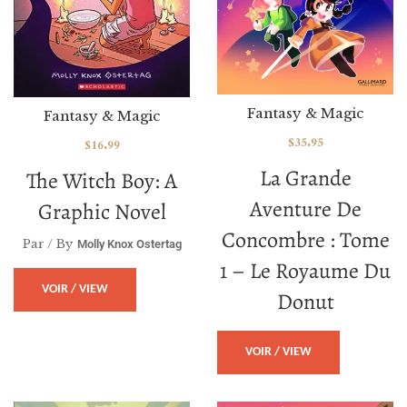
Fantasy & Magic
Fantasy & Magic
$
35.95
$
16.99
La Grande
The Witch Boy: A
Aventure De
Graphic Novel
Concombre : Tome
Par / By
Molly Knox Ostertag
1 – Le Royaume Du
VOIR / VIEW
Donut
VOIR / VIEW