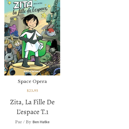
Space Opera
$
23.95
Zita, La Fille De
L’espace T.1
Par / By
Ben Hatke