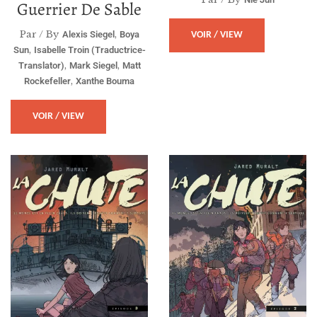
Guerrier De Sable
Par / By
,
Alexis Siegel
Boya
VOIR / VIEW
,
Sun
Isabelle Troin (traductrice-
,
,
Translator)
Mark Siegel
Matt
,
Rockefeller
Xanthe Bouma
VOIR / VIEW