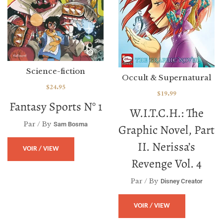
Science-fiction
Occult & Supernatural
$
24.95
$
19.99
Fantasy Sports N° 1
W.I.T.C.H.: The
Par / By
Sam Bosma
Graphic Novel, Part
II. Nerissa’s
VOIR / VIEW
Revenge Vol. 4
Par / By
Disney Creator
VOIR / VIEW