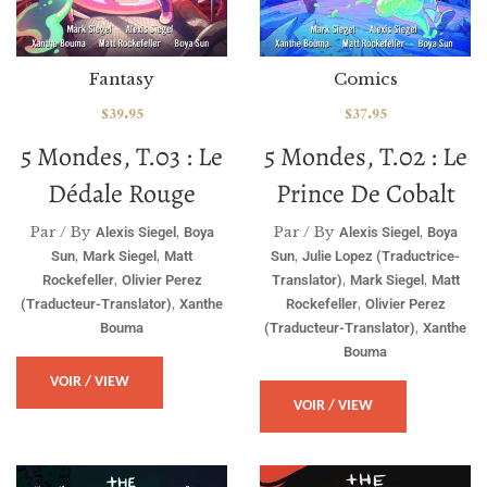
Fantasy
Comics
$
39.95
$
37.95
5 Mondes, T.03 : Le
5 Mondes, T.02 : Le
Dédale Rouge
Prince De Cobalt
Par / By
,
Par / By
,
Alexis Siegel
Boya
Alexis Siegel
Boya
,
,
,
Sun
Mark Siegel
Matt
Sun
Julie Lopez (traductrice-
,
,
,
Rockefeller
Olivier Perez
Translator)
Mark Siegel
Matt
,
,
(traducteur-Translator)
Xanthe
Rockefeller
Olivier Perez
,
Bouma
(traducteur-Translator)
Xanthe
Bouma
VOIR / VIEW
VOIR / VIEW