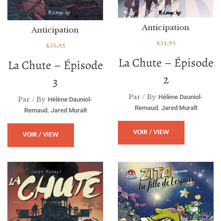
Anticipation
Anticipation
$
31.95
$
35.95
La Chute – Épisode
La Chute – Épisode
2
3
Par / By
Hélène Dauniol-
Par / By
Hélène Dauniol-
,
Remaud
Jared Muralt
,
Remaud
Jared Muralt
VOIR / VIEW
VOIR / VIEW