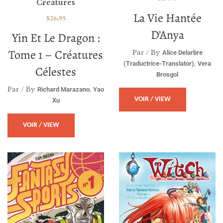
Creatures
La Vie Hantée
$
26.95
D’Anya
Yin Et Le Dragon :
Tome 1 – Créatures
Par / By
Alice Delarbre
,
(traductrice-Translator)
Vera
Célestes
Brosgol
Par / By
,
Richard Marazano
Yao
VOIR / VIEW
Xu
VOIR / VIEW