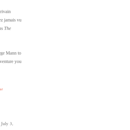
crivain
z jamais vu
ans
The
rge Mann to
dventure you
ar
July 3,