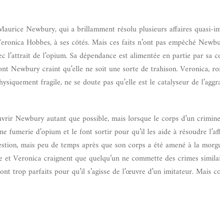
r Maurice Newbury, qui a brillamment résolu plusieurs affaires quasi-i
 Veronica Hobbes, à ses côtés. Mais ces faits n’ont pas empêché Newb
c l’attrait de l’opium. Sa dépendance est alimentée en partie par sa 
dont Newbury craint qu’elle ne soit une sorte de trahison. Veronica, r
ysiquement fragile, ne se doute pas qu’elle est le catalyseur de l’aggr
ouvrir Newbury autant que possible, mais lorsque le corps d’un crimin
fumerie d’opium et le font sortir pour qu’il les aide à résoudre l’aff
uestion, mais peu de temps après que son corps a été amené à la morg
e et Veronica craignent que quelqu’un ne commette des crimes similai
sont trop parfaits pour qu’il s’agisse de l’œuvre d’un imitateur. Mais