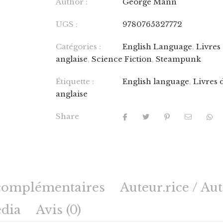
Author :
George Mann
UGS :
9780765327772
Catégories :
English Language
,
Livres
anglaise
,
Science Fiction
,
Steampunk
Étiquette :
English language
,
Livres 
anglaise
Share
complémentaires
Auteur.rice / Au
dia
Avis (0)