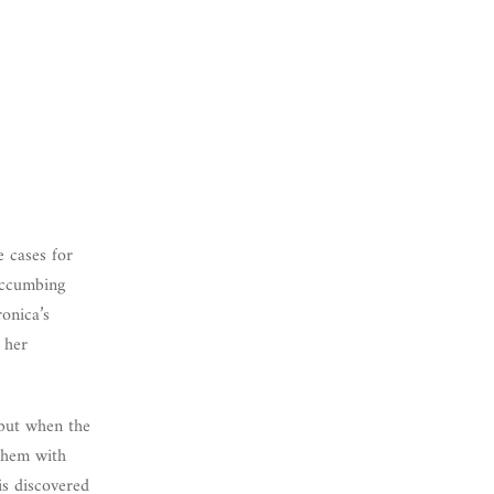
e cases for
uccumbing
ronica’s
 her
 but when the
them with
is discovered