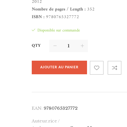
2012
Nombre de pages / Length :
352
ISBN :
9780765327772
Disponible sur commande
QTY
AJOUTER AU PANIER
EAN:
9780765327772
Auteur.rice /