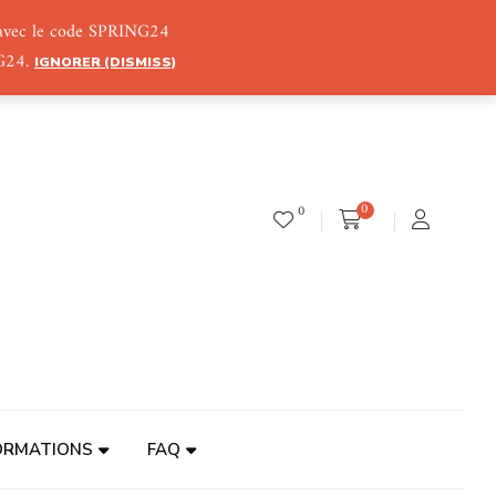
) avec le code SPRING24
NG24.
IGNORER (DISMISS)
0
0
ORMATIONS
FAQ