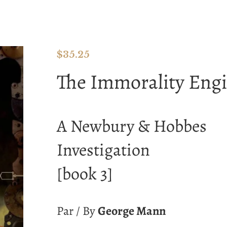
$
35.25
The Immorality Eng
A Newbury & Hobbes
Investigation
[book 3]
Par / By
George Mann