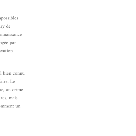
mpossibles
ury de
connaissance
ongée par
avation
el bien connu
aire. Le
ue, un crime
res, mais
 comment un