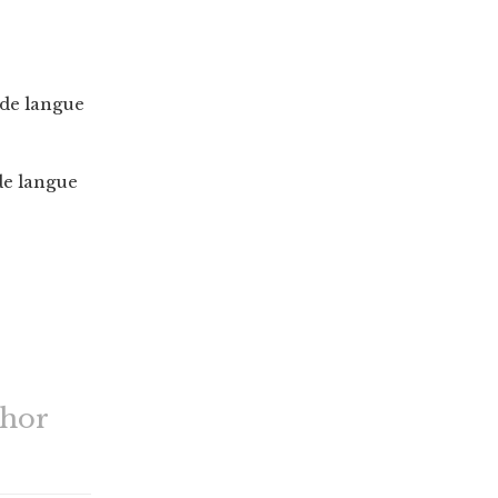
 de langue
de langue
thor