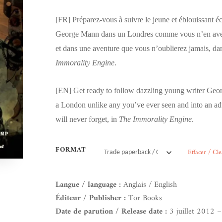
[FR]
Préparez-vous à suivre le jeune et éblouissant é
George Mann dans un Londres comme vous n’en ave
et dans une aventure que vous n’oublierez jamais, d
Immorality Engine
.
[EN]
Get ready to follow dazzling young writer Geo
a London unlike any you’ve ever seen and into an a
will never forget, in
The Immorality Engine
.
FORMAT
Effacer / Cle
Langue / language :
Anglais / English
Éditeur / Publisher :
Tor Books
Date de parution / Release date :
3 juillet 2012 – 