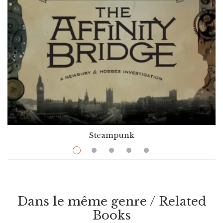
Steampunk
$
32.50
The Affinity Bridge
Par / By
George Mann
Dans le même genre / Related
VOIR / VIEW
Books