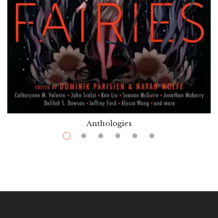
Anthologies
$
7.99
–
$
36.99
Robots Vs. Fairies
Par / By
,
Dominik Parisien (dir.)
Naval Wolfe (dir.)
VOIR / VIEW