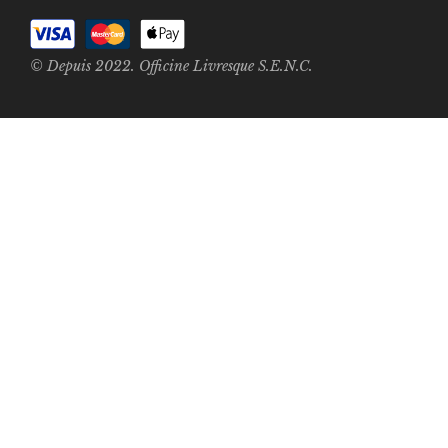
© Depuis 2022. Officine Livresque S.E.N.C.