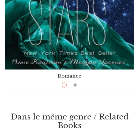
Romance
$
14.99
These Broken Stars (book 1)
Par / By
,
Amie Kaufman
Meagan Spooner
Dans le même genre / Related
VOIR / VIEW
Books