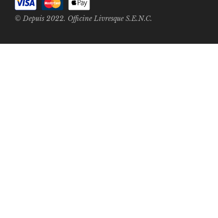
© Depuis 2022. Officine Livresque S.E.N.C.