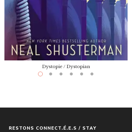
Dystopie / Dystopian
$
13.99
–
$
32.00
Gleanings
Par / By
Neal Shusterman
VOIR / VIEW
RESTONS CONNECT.É.E.S / STAY