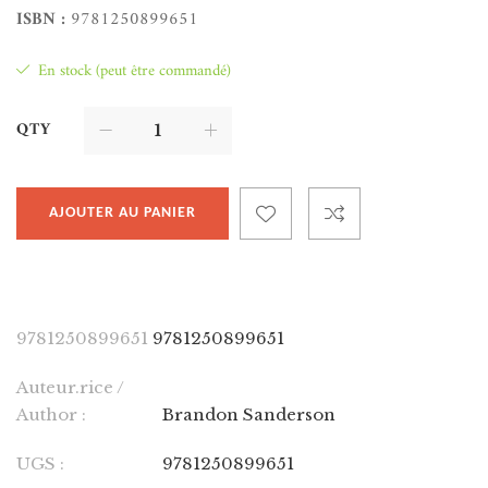
ISBN :
9781250899651
En stock (peut être commandé)
QTY
AJOUTER AU PANIER
9781250899651
9781250899651
Auteur.rice /
Author :
Brandon Sanderson
UGS :
9781250899651