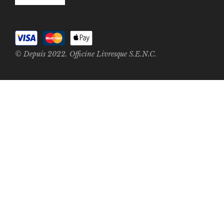
© Depuis 2022. Officine Livresque S.E.N.C.