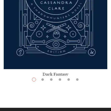
Dark Fantasy
$
9.99
–
$
24.99
City Of Bones
Par / By
,
,
Cassandra Clare
Cassandra Jean
Kathleen Jennings