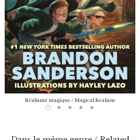
Réalisme magique / Magical Realism
$
24.99
–
$
30.99
Alcatraz Vs. The Evil Librarians – Book 1
Par / By
,
Brandon Sanderson
Hayley Lazo (Illustrateur/Illustrator)
Dans le même genre / Related