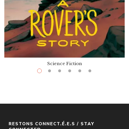
Science Fiction
$
21.99
–
$
29.99
A Rover’s Story
Par / By
Jasmine Warga
VOIR / VIEW
RESTONS CONNECT.É.E.S / STAY