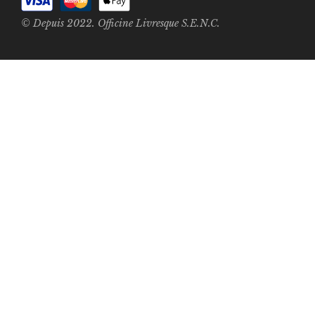
© Depuis 2022. Officine Livresque S.E.N.C.