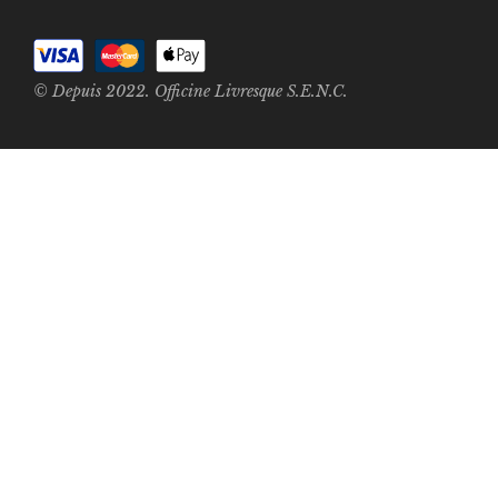
© Depuis 2022. Officine Livresque S.E.N.C.