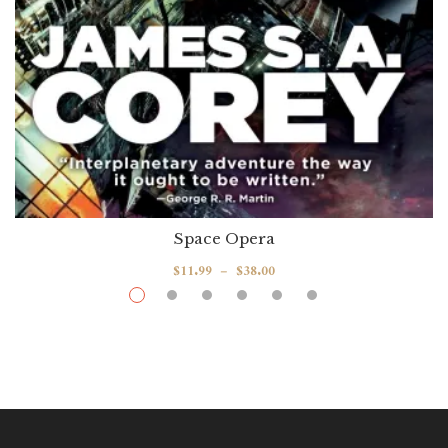
Space Opera
$
11.99
–
$
38.00
Babylon’s Ashes
Par / By
James S. A. Corey
VOIR / VIEW