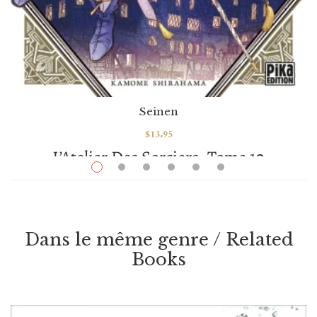
Seinen
$
13.95
L’Atelier Des Sorciers, Tome 10
Par / By
Kamome Shirahama
VOIR / VIEW
Dans le même genre / Related
Books