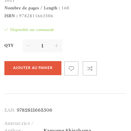
2021
Nombre de pages / Length :
160
ISBN :
9782811663506
Disponible sur commande
QTY
AJOUTER AU PANIER
EAN:
9782811663506
Auteur.rice /
Author :
Kamome Shirahama