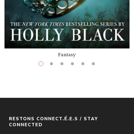
Fantasy
$
12.99
–
$
25.99
The Wicked King
Par / By
Holly Black
VOIR / VIEW
RESTONS CONNECT.É.E.S / STAY
CONNECTED