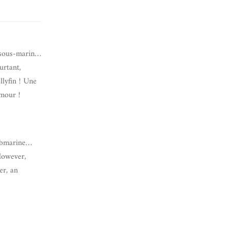
r sous-marin…
urtant,
llyfin ! Une
umour !
submarine…
However,
er, an