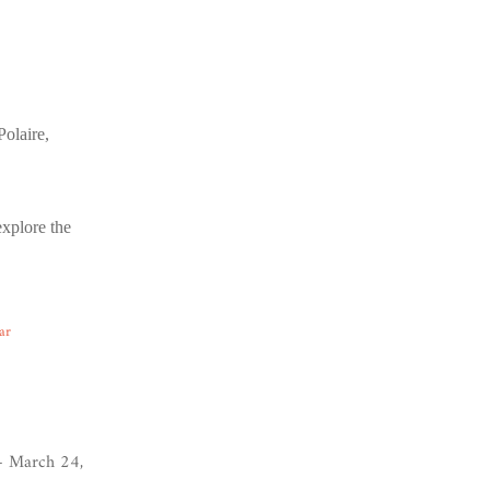
olaire,
explore the
ar
 March 24,