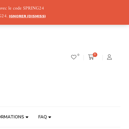
) avec le code SPRING24
NG24.
IGNORER (DISMISS)
0
0
ORMATIONS
FAQ