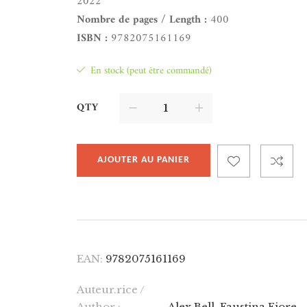
2022
Nombre de pages / Length :
400
ISBN :
9782075161169
En stock (peut être commandé)
QTY
AJOUTER AU PANIER
EAN:
9782075161169
Auteur.rice /
Author :
Alex Bell
,
Faustina Fiore