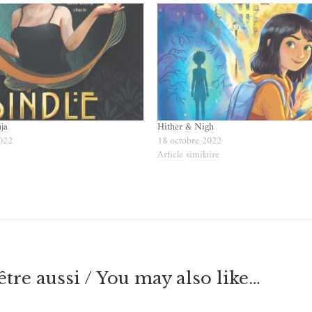
ja
Hither & Nigh
022
18 octobre 2022
e
Article similaire
tre aussi / You may also like…