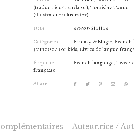
(traductrice/translator)
,
Tomislav Tomic
(illustrateur/illustrator)
UGS :
9782075161169
Catégories :
Fantasy & Magic
,
French 
Jeunesse / For kids
,
Livres de langue franç
Étiquette :
French language
,
Livres 
française
Share
complémentaires
Auteur.rice / Au