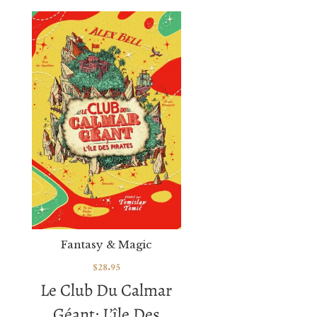
Fantasy & Magic
$
28.95
Le Club Du Calmar
Géant: L’île Des