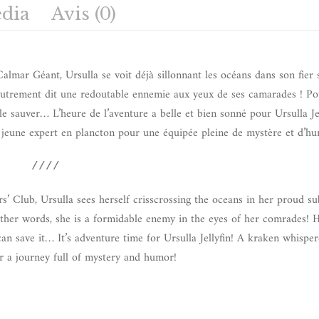
dia
Avis (0)
almar Géant, Ursulla se voit déjà sillonnant les océans dans son fie
. Autrement dit une redoutable ennemie aux yeux de ses camarades ! Po
le sauver… L’heure de l’aventure a belle et bien sonné pour Ursulla Je
 jeune expert en plancton pour une équipée pleine de mystère et d’h
////
s’ Club, Ursulla sees herself crisscrossing the oceans in her proud 
other words, she is a formidable enemy in the eyes of her comrades! 
an save it… It’s adventure time for Ursulla Jellyfin! A kraken whisper
r a journey full of mystery and humor!