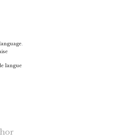
language
,
aise
de langue
thor