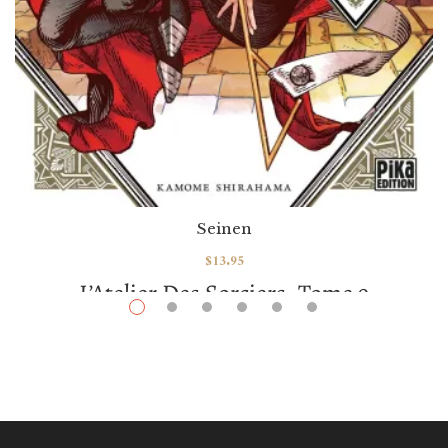
Seinen
$
13.95
L’Atelier Des Sorciers, Tome 9
Par / By
Kamome Shirahama
VOIR / VIEW