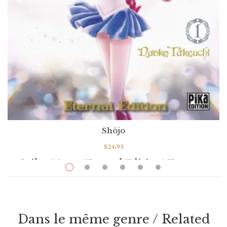
Shōjo
$
24.95
Sailor Moon [Eternal Edition] Tome 01
Par / By
Naoko Takeuchi
VOIR / VIEW
Dans le même genre / Related