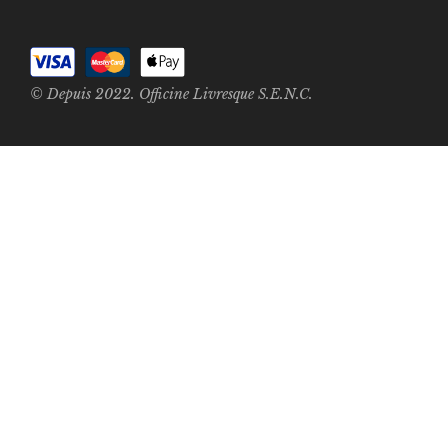
© Depuis 2022. Officine Livresque S.E.N.C.