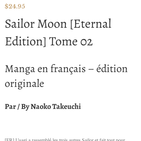
$
24.95
Sailor Moon [Eternal
Edition] Tome 02
Manga en français – édition
originale
Par / By Naoko Takeuchi
[FR]
Usagi a rassemblé les trois autres Sailor et fait tout pour