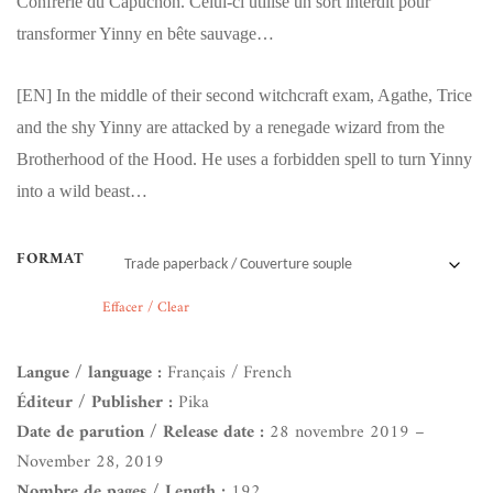
Confrérie du Capuchon. Celui-ci utilise un sort interdit pour
transformer Yinny en bête sauvage…
[EN]
In the middle of their second witchcraft exam, Agathe, Trice
and the shy Yinny are attacked by a renegade wizard from the
Brotherhood of the Hood. He uses a forbidden spell to turn Yinny
into a wild beast…
FORMAT
Effacer / Clear
Langue / language :
Français / French
Éditeur / Publisher :
Pika
Date de parution / Release date :
28 novembre 2019 –
November 28, 2019
Nombre de pages / Length :
192