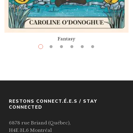
Fantasy
$
24.99
The Gifts That Bind Us
Par / By
,
Caroline O'Donoghue
Stefani Caponi (illustratrice-Illustrator)
VOIR / VIEW
RESTONS CONNECT.É.E.S / STAY
CONNECTED
6878 rue Briand (Québec),
H4E 3L6 Montréal