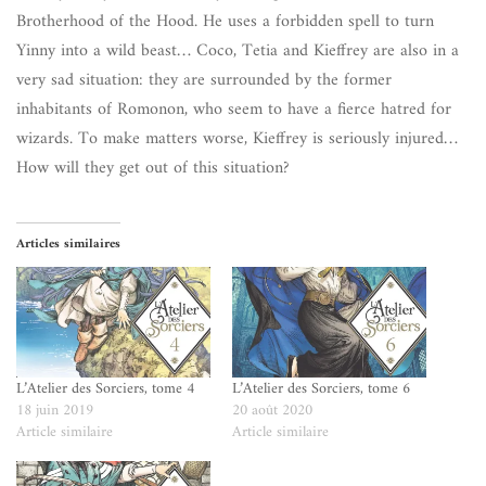
Brotherhood of the Hood. He uses a forbidden spell to turn
Yinny into a wild beast… Coco, Tetia and Kieffrey are also in a
very sad situation: they are surrounded by the former
inhabitants of Romonon, who seem to have a fierce hatred for
wizards. To make matters worse, Kieffrey is seriously injured…
How will they get out of this situation?
Articles similaires
L’Atelier des Sorciers, tome 4
L’Atelier des Sorciers, tome 6
18 juin 2019
20 août 2020
Article similaire
Article similaire