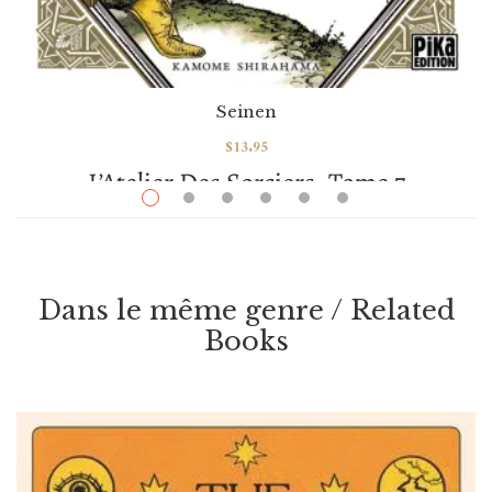
Seinen
$
13.95
L’Atelier Des Sorciers, Tome 7
Par / By
Kamome Shirahama
VOIR / VIEW
Dans le même genre / Related
Books