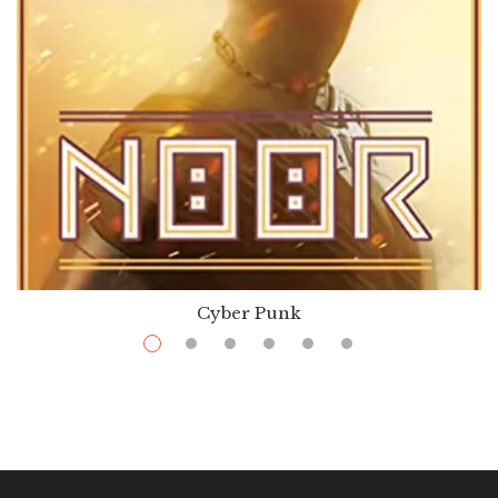
Cyber Punk
$
13.99
–
$
36.00
Noor
Par / By
Nnedi Okorafor
VOIR / VIEW