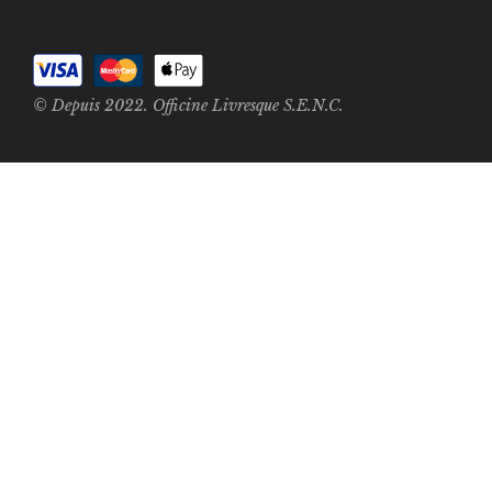
© Depuis 2022. Officine Livresque S.E.N.C.