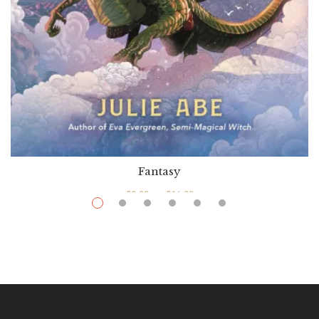
Fantasy
$
9.99
–
$
16.99
Alliana, Girl Of Dragons
Par / By
Julie Abe
VOIR / VIEW