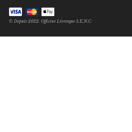
© Depuis 2022. Officine Livresque S.E.N.C.