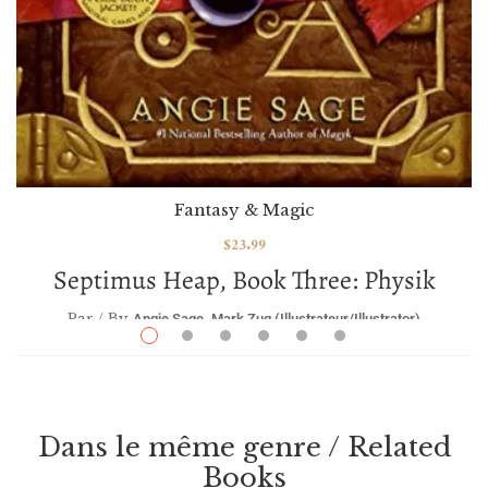
Fantasy & Magic
$
23.99
Septimus Heap, Book Three: Physik
Par / By
,
Angie Sage
Mark Zug (illustrateur/illustrator)
VOIR / VIEW
Dans le même genre / Related
Books