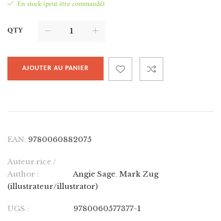
En stock (peut être commandé)
QTY
AJOUTER AU PANIER
EAN:
9780060882075
Auteur.rice /
Author :
Angie Sage
,
Mark Zug
(illustrateur/illustrator)
UGS :
9780060577377-1