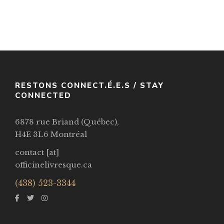
Science Fiction
$
49.95
Les Migrants Du Temps
Par / By
,
Gwenaël Gaffric (traducteur/translator)
Liu Cixin
RESTONS CONNECT.É.E.S / STAY
VOIR / VIEW
CONNECTED
6878 rue Briand (Québec),
H4E 3L6 Montréal
contact [at]
officinelivresque.ca
(438) 523-3344