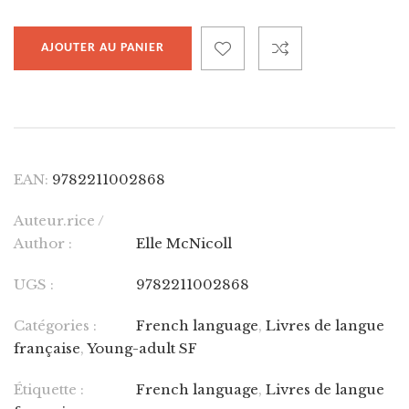
AJOUTER AU PANIER
EAN:
9782211002868
Auteur.rice /
Author :
Elle McNicoll
UGS :
9782211002868
Catégories :
French language
,
Livres de langue
française
,
Young-adult SF
Étiquette :
French language
,
Livres de langue