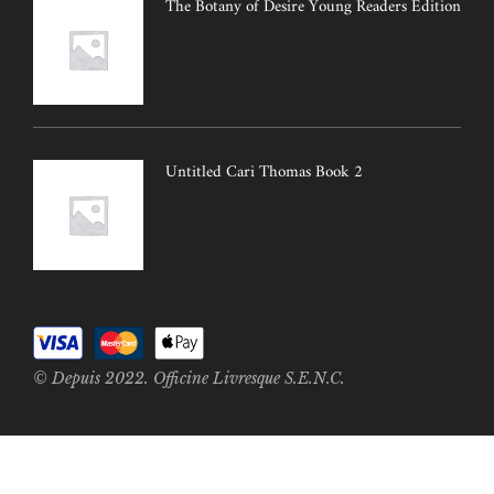
The Botany of Desire Young Readers Edition
Untitled Cari Thomas Book 2
© Depuis 2022. Officine Livresque S.E.N.C.