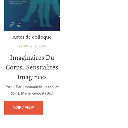
Actes de colloque
$
9.99
–
$
35.95
Imaginaires Du
Corps, Sensualités
Imaginées
Par / By
Emmanuelle Lescouet
,
(dir.)
Marie Kergoat (dir.)
VOIR / VIEW