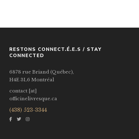
Caliban’s War
Par / By
James S. A. Corey
VOIR / VIEW
RESTONS CONNECT.É.E.S / STAY
CONNECTED
6878 rue Briand (Québec),
H4E 3L6 Montréal
contact [at]
officinelivresque.ca
(438) 523-3344