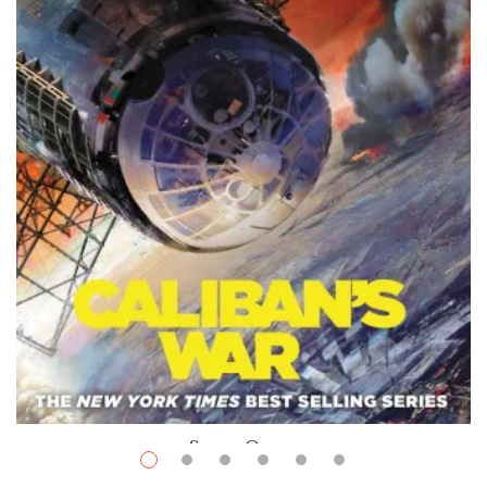
Space Opera
$
9.99
–
$
34.48