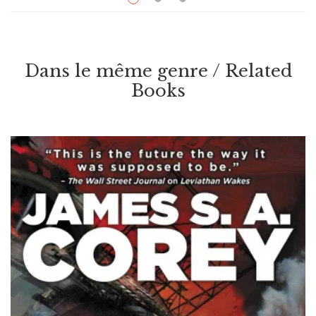
French language
$
15.50
En Attendant L’année Dernière
Dans le même genre / Related
Par / By
,
Michel Deutsch (traducteur/translator)
Philip K. Dick
Books
VOIR / VIEW