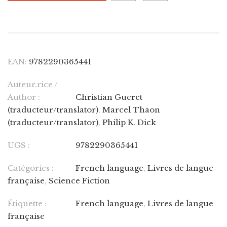
EAN:
9782290365441
Auteur.rice /
Author :
Christian Gueret
(traducteur/translator)
,
Marcel Thaon
(traducteur/translator)
,
Philip K. Dick
UGS :
9782290365441
Catégories :
French language
,
Livres de langue
française
,
Science Fiction
Étiquette :
French language
,
Livres de langue
française